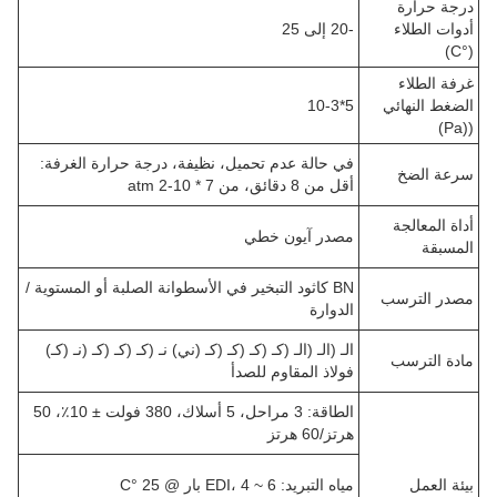
درجة حرارة
أدوات الطلاء
-20 إلى 25
(°C)
غرفة الطلاء
الضغط النهائي
5*10-3
((Pa)
في حالة عدم تحميل، نظيفة، درجة حرارة الغرفة:
سرعة الضخ
أقل من 8 دقائق، من 7 * 10-2 atm
أداة المعالجة
مصدر آيون خطي
المسبقة
BN كاثود التبخير في الأسطوانة الصلبة أو المستوية /
مصدر الترسب
الدوارة
الـ (الـ (الـ (كـ (كـ (كـ (كـ (ني) نـ (كـ (كـ (كـ (نـ (كـ)
مادة الترسب
فولاذ المقاوم للصدأ
الطاقة: 3 مراحل، 5 أسلاك، 380 فولت ± 10٪، 50
هرتز/60 هرتز
بيئة العمل
مياه التبريد: EDI، 4 ~ 6 بار @ 25 °C