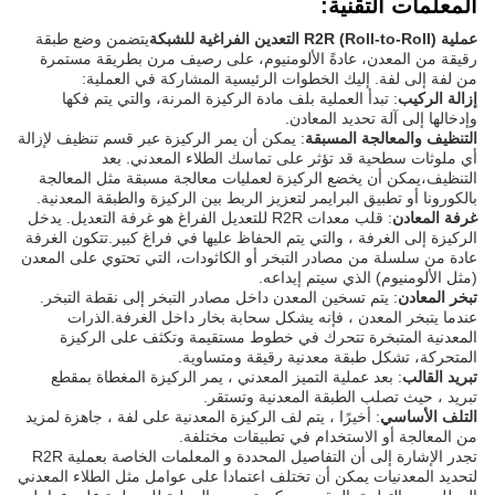
المعلمات التقنية:
عملية R2R (Roll-to-Roll) التعدين الفراغية للشبكة
يتضمن وضع طبقة
رقيقة من المعدن، عادةً الألومنيوم، على رصيف مرن بطريقة مستمرة
من لفة إلى لفة. إليك الخطوات الرئيسية المشاركة في العملية:
إزالة الركيب
: تبدأ العملية بلف مادة الركيزة المرنة، والتي يتم فكها
وإدخالها إلى آلة تحديد المعادن.
التنظيف والمعالجة المسبقة
: يمكن أن يمر الركيزة عبر قسم تنظيف لإزالة
أي ملوثات سطحية قد تؤثر على تماسك الطلاء المعدني. بعد
التنظيف،يمكن أن يخضع الركيزة لعمليات معالجة مسبقة مثل المعالجة
بالكورونا أو تطبيق البرايمر لتعزيز الربط بين الركيزة والطبقة المعدنية.
غرفة المعادن
: قلب معدات R2R للتعديل الفراغ هو غرفة التعديل. يدخل
الركيزة إلى الغرفة ، والتي يتم الحفاظ عليها في فراغ كبير.تتكون الغرفة
عادة من سلسلة من مصادر التبخر أو الكاثودات، التي تحتوي على المعدن
(مثل الألومنيوم) الذي سيتم إيداعه.
تبخر المعادن
: يتم تسخين المعدن داخل مصادر التبخر إلى نقطة التبخر.
عندما يتبخر المعدن ، فإنه يشكل سحابة بخار داخل الغرفة.الذرات
المعدنية المتبخرة تتحرك في خطوط مستقيمة وتكثف على الركيزة
المتحركة، تشكل طبقة معدنية رقيقة ومتساوية.
تبريد القالب
: بعد عملية التميز المعدني ، يمر الركيزة المغطاة بمقطع
تبريد ، حيث تصلب الطبقة المعدنية وتستقر.
التلف الأساسي
: أخيرًا ، يتم لف الركيزة المعدنية على لفة ، جاهزة لمزيد
من المعالجة أو الاستخدام في تطبيقات مختلفة.
تجدر الإشارة إلى أن التفاصيل المحددة و المعلمات الخاصة بعملية R2R
لتحديد المعدنيات يمكن أن تختلف اعتمادا على عوامل مثل الطلاء المعدني