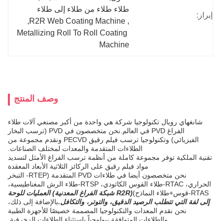
طلاء طلاء من طلاء إلى طلاء
إبراز:
, 
R2R Web Coating Machine
, 
Metallizing Roll To Roll Coating 
Machine
وصف المنتج
شانغهاي رويال تكنولوجيا شركة هي واحدة من أكبر مصنعي آلات طلاء
الفراغ PVD في العالم.نحن متخصصون في PVD (ترسب البخار
الفيزيائي) وتكنولوجيا ترسب فيلم رقيق PECVD ونقدم مجموعة من
الطلاءات المتقدمة والمعدات لمختلف الصناعات.
تقنية الملكية توفر مجموعة كاملة من أنظمة ترسب الفراغ الأمثل لتسديد
مواد فيلم رقيق على الركائز الثلاثية الأبعاد المعقدة
نحن متخصصون أيضا في طلاءات PVD المتقدمة (RTEP- التبخر
الحراري، RTAC-طلاء القوس الكاثودي، RTSP-طلاء الرش المغناطيسية،
RTAS-قوس+طلاء النماذج)
(R2R شبكة الفراغ المعدنية) العمليات للوحة
إلى لفة التي تتطلب الرصيد الدقيق، والتوتر، والتكافل.
بالإضافة إلى ذلك،
نحن نقدم المعدات والتكنولوجيا المصممة خصيصًا للأجهزة الطبية
والطلاءات المتوافقة بيولوجياً باستثناء الطلاءات الزخرفية.