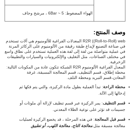
الهواء المضغوط: 5 ~ 6Bar ، مرشح وجاف
وصف المنتج:
R2R ((Roll-to-Roll) web المعدلات الفراغية للألومنيوم هي آلات تستخدم
في صناعة التصنيع لإيداع طبقة رقيقة من الألومنيوم على الركائز المرنة
في عملية متواصلة من لفة إلى لفة.هذه العملية تستخدم على نطاق واسع
في مختلف الصناعات، مثل التغليف والإلكترونيات والسيارات والتطبيقات
الزخرفية.
المعدل الفراغية الألومنيوم R2R الشبكة تتكون عادة من المكونات التالية:
محطة إطلاق، قسم التنظيف، قسم المعالجة المسبقة، غرفة
المعادن،قسم التبريد ومحطة التلف.
محطة الراحة
: تبدأ العملية بطول مادة الركيزة، والتي يتم فكها ثم
إدخالها إلى الآلة.
قسم التنظيف
: يمر الركيزة عبر قسم تنظيف لإزالة أي ملوثات أو
جسيمات قد تؤثر على نوعية الطلاء المعدني.
قسم قبل المعالجة
: في هذه المرحلة ، قد يخضع الركيزة لعمليات
معالجة مسبقة مثل:
معالجة التاج، معالجة اللهب، أو تطبيق