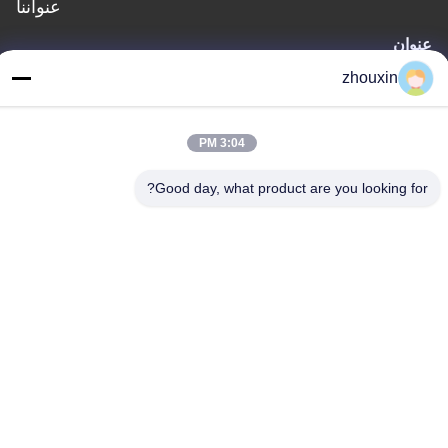
عنواننا
عنوان
819 # سونغوي الطريق (n.) سونغجيانغ المنطقة الصناعية، شانغ هاي،
zhouxin
الصين 201613
هاتف
3:04 PM
86-21-37635838
Good day, what product are you looking for?
سياسة الخصوصية
|
خريطة الموقع
الصين جودة جيدة بد فراغ آلة طلاء المورد. حقوق الطبع والنشر © -2026
SHANGHAI ROYAL TECHNOLOGY INC. جميع الحقوق محفوظة