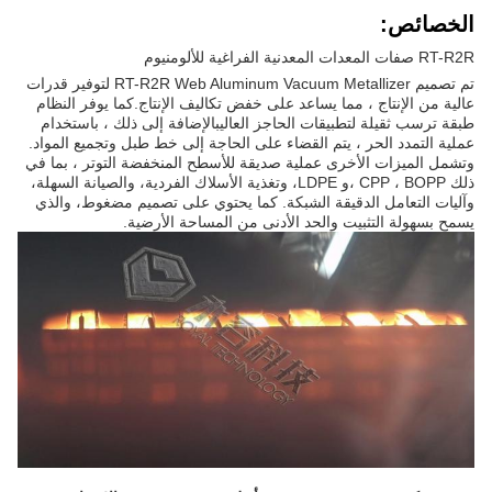
الخصائص:
RT-R2R صفات المعدات المعدنية الفراغية للألومنيوم
تم تصميم RT-R2R Web Aluminum Vacuum Metallizer لتوفير قدرات
عالية من الإنتاج ، مما يساعد على خفض تكاليف الإنتاج.كما يوفر النظام
طبقة ترسب ثقيلة لتطبيقات الحاجز العاليبالإضافة إلى ذلك ، باستخدام
عملية التمدد الحر ، يتم القضاء على الحاجة إلى خط طبل وتجميع المواد.
وتشمل الميزات الأخرى عملية صديقة للأسطح المنخفضة التوتر ، بما في
ذلك CPP ، BOPP ،و LDPE، وتغذية الأسلاك الفردية، والصيانة السهلة،
وآليات التعامل الدقيقة الشبكة. كما يحتوي على تصميم مضغوط، والذي
يسمح بسهولة التثبيت والحد الأدنى من المساحة الأرضية.