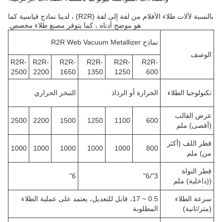
بالنسبة لآلات طلاء الأفلام من لفة إلى لفة (R2R) ، لدينا نماذج قياسية كما
هو موضح أدناه ، كما يتوفر مصنع طلاء مخصص.
نماذج R2R Web Vacuum Metallizer
الوصف
R2R-
R2R-
R2R-
R2R-
R2R-
R2R-
2500
2200
1650
1350
1250
600
تكنولوجيا الطلاء
الحرارة أو الرذاذ
التبخر الحراري
عرض القالب
2500
2200
1500
1250
1100
600
(أقصى) ملم
قطر اللف (أكثر
1000
1000
1000
1000
1000
800
من) ملم
قطر النواة
6"
3"/6"
((داخلية) ملم
سرعة الطلاء
0.5 ~ 17، قابل للتعديل، يعتمد على عملية الطلاء
(متر/ثانية)
المطلوبة