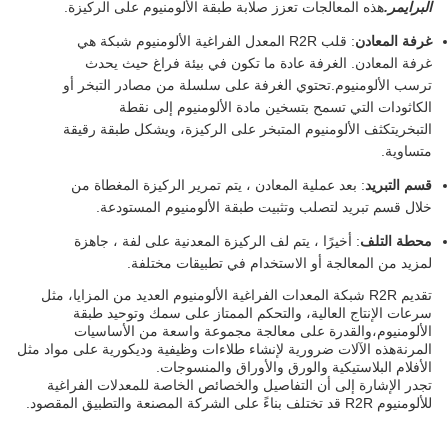
البرايمر.
هذه المعالجات تعزز صلابة طبقة الألومنيوم على الركيزة.
غرفة المعادن
: قلب R2R المعدل الفراغية الألومنيوم شبكة هي
غرفة المعادن. الغرفة عادة ما تكون في بيئة فراغ حيث يحدث
ترسب الألومنيوم.تحتوي الغرفة على سلسلة من مصادر التبخر أو
الكاثودات التي تسمح بتسخين مادة الألومنيوم إلى نقطة
التبخريتكثف الألومنيوم المتبخر على الركيزة، ويشكل طبقة رقيقة
متساوية.
قسم التبريد
: بعد عملية المعادن ، يتم تمرير الركيزة المغطاة من
خلال قسم تبريد لتصلب وتثبيت طبقة الألومنيوم المستودعة.
محطة التلف
: أخيرًا ، يتم لف الركيزة المعدنية على لفة ، جاهزة
لمزيد من المعالجة أو الاستخدام في تطبيقات مختلفة.
تقديم R2R شبكة المعدات الفراغية الألومنيوم العديد من المزايا، مثل
سرعات الإنتاج العالية، والتحكم الممتاز على سمك وتوحيد طبقة
الألومنيوم،والقدرة على معالجة مجموعة واسعة من الأساسيات
المرنةهذه الآلات ضرورية لإنشاء طلاءات وظيفية وديكورية على مواد مثل
الأفلام البلاستيكية والورق والأوراق والمنسوجات.
تجدر الإشارة إلى أن التفاصيل والخصائص الخاصة للمعدلات الفراغية
للألومنيوم R2R قد تختلف بناءً على الشركة المصنعة والتطبيق المقصود.