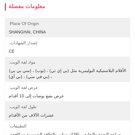
معلومات مفصلة
Place Of Origin:
SHANGHAI, CHINA
إصدار الشهادات:
CE
مواد لفة الويب:
الأفلام البلاستيكية البوليمرية مثل (بي إي تي) ، (بوب) ، (سي بي بي) 
، (بي في سي) ، (بي آي)
عرض لفة الويب:
عرض بضع بوصات إلى 10 أقدام
طول لفة الويب:
عشرات الآلاف من الأقدام
التطبيقات:
صناعة التعبئة والتغليف والإلكترونيات والطاقة الشمسية ومكافحة 