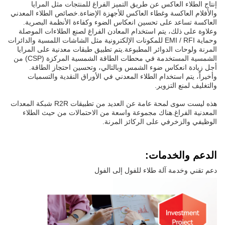
إنتاج الطلاء العاكس عن طريق التميز الفراغ للمنتجات مثل المرايا
والأفلام العاكسة وغطاء العاكس للأجهزة الإضاءة.خصائص الطلاء المعدني
العاكسة تساعد على تحسين انعكاس الضوء وكفاءة الأنظمة البصرية.
وعلاوة على ذلك، يتم استخدام المعادن الفراغ لصنع الطلاءات الموصلة
وحماية EMI / RFI للمكونات الإلكترونية مثل الشاشات اللمسية والدائرات
المرنة ولوحات الدوائر المطبوعة.يتم تطبيق طبقات معدنية على المرايا
الشمسية المستخدمة في محطات الطاقة الشمسية المركزة (CSP) من
أجل زيادة انعكاس ضوء الشمس وبالتالي، وتحسين احتجاز الطاقة.
وأخيراً، يتم استخدام الطلاء المعدني في الأوراق النقدية والتسميات
والتغليف لمنع التزوير.
هذه ليست سوى لمحة عامة عن العديد من تطبيقات R2R شبكة المعدات
المعدنية الفراغ.هناك مجموعة واسعة من الاحتمالات من حيث الطلاء
الوظيفي والزخرفي على الركائز المرنة.
الدعم والخدمات:
دعم تقني وخدمة آلة طلاء للفول إلى الفول