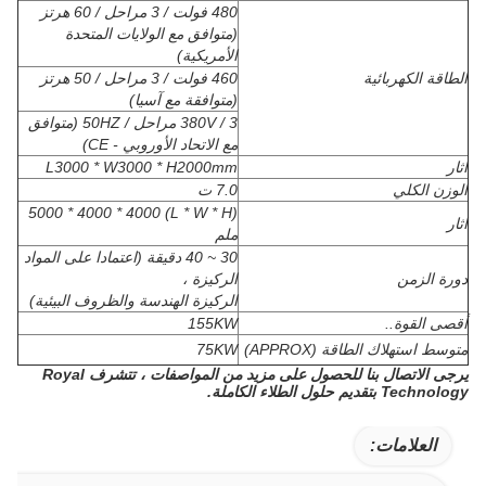
480 فولت / 3 مراحل / 60 هرتز
(متوافق مع الولايات المتحدة
الأمريكية)
الطاقة الكهربائية
460 فولت / 3 مراحل / 50 هرتز
(متوافقة مع آسيا)
380V / 3 مراحل / 50HZ (متوافق
مع الاتحاد الأوروبي - CE)
اثار
L3000 * W3000 * H2000mm
الوزن الكلي
7.0 ت
(L * W * H) 5000 * 4000 * 4000
اثار
ملم
30 ~ 40 دقيقة (اعتمادا على المواد
دورة الزمن
الركيزة ،
الركيزة الهندسة والظروف البيئية)
أقصى القوة..
155KW
متوسط ​​استهلاك الطاقة (APPROX)
75KW
يرجى الاتصال بنا للحصول على مزيد من المواصفات ، تتشرف Royal
Technology بتقديم حلول الطلاء الكاملة.
العلامات: