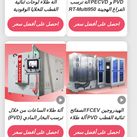
PVD و PECVD آلة ترسب
آلة طلاء لوحات ثنائية
الفراغ الهجينة RT-Multi950
القطب للخلايا الوقودية
الهيدروجينية
احصل على أفضل سعر
احصل على أفضل سعر
الهيدروجين FCEV الصفائح
آلة طلاء الساعات من خلال
ثنائية القطب PVD آلة طلاء
ترسب البخار المادي (PVD)
الذهب
احصل على أفضل سعر
احصل على أفضل سعر