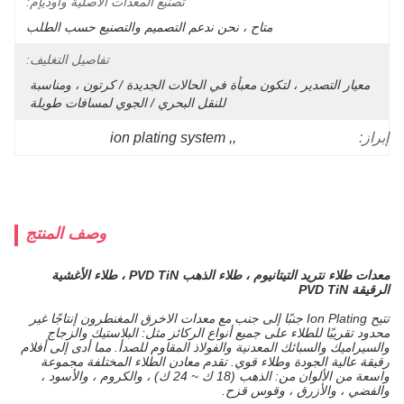
تصنيع المعدات الأصلية وأوديإم:
متاح ، نحن ندعم التصميم والتصنيع حسب الطلب
تفاصيل التغليف:
معيار التصدير ، لتكون معبأة في الحالات الجديدة / كرتون ، ومناسبة 
للنقل البحري / الجوي لمسافات طويلة 
ion plating system
, 
,
إبراز:
وصف المنتج
معدات طلاء نتريد التيتانيوم ، طلاء الذهب PVD TiN ، طلاء الأغشية
الرقيقة PVD TiN
تتيح Ion Plating جنبًا إلى جنب مع معدات الاخرق المغنطرون إنتاجًا غير
محدود تقريبًا للطلاء على جميع أنواع الركائز مثل: البلاستيك والزجاج
والسيراميك والسبائك المعدنية والفولاذ المقاوم للصدأ. مما أدى إلى أفلام
رقيقة عالية الجودة وطلاء قوي. تقدم معادن الطلاء المختلفة مجموعة
واسعة من الألوان من: الذهب (18 ك ~ 24 ك) ، والكروم ، والأسود ،
والفضي ، والأزرق ، وقوس قزح.