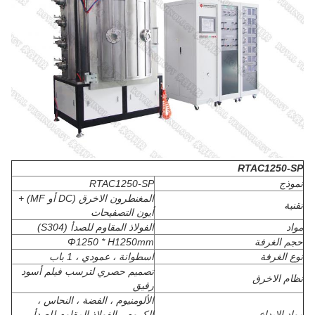
RTAC1250-SP
نموذج
RTAC1250-SP
المغنطرون الاخرق (DC أو MF) +
تقنية
أيون التصفيحات
مواد
الفولاذ المقاوم للصدأ (S304)
حجم الغرفة
Φ1250 * H1250mm
نوع الغرفة
اسطوانة ، عمودي ، 1 باب
تصميم حصري لترسب فيلم أسود
نظام الاخرق
رقيق
الألومنيوم ، الفضة ، النحاس ،
مواد الايداع
الكروم ، الفولاذ المقاوم للصدأ ،