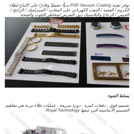
توفر تقنية PVD Vacuum Coating بديلًا حقيقيًا وقادرًا على الإنتاج لطلاء
الكروم / الفضة / الذهب الكهربائي على المعادن / السيراميك / الراتنج /
الجبس / الزجاج والبلاستيك دون التعرض لمخاطر التلوث والصحة.
يسلط الضوء
تصميم قوي ، دفعات كبيرة ، دورة سريعة ، عمليات طلاء مرنة هي مفاهيم
التصميم الأساسية التي تتبعها Royal Technology.