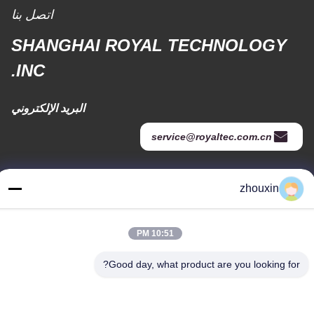
اتصل بنا
SHANGHAI ROYAL TECHNOLOGY
INC.
البريد الإلكتروني
service@royaltec.com.cn
zhouxin
عنواننا
عنوان
10:51 PM
819 # سونغوي الطريق (n.) سونغجيانغ المنطقة الصناعية، شانغ هاي،
الصين 201613
Good day, what product are you looking for?
هاتف
86-21-37635838