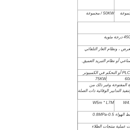
50KW / مجموعة
 العرض ، ونظام الغاز التلقائي
صناعي أو نظام التبريد العميق.
75KW
6
ائرة المفتوحة وغير ذلك من
ذ التدابير الوقائية ذات الصلة
W5m * L7M
W4.
ت عملية منتجات الطلاء