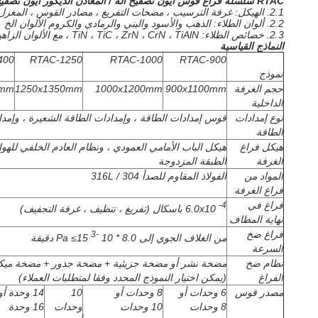
RTAC سلسلة فراغ قوس ايون تصفيح آلة / المعادن الديكور ايون تصفيح آلة تستخدم أساسا إلى إيداع
2.1. الهيكل: غرفة الترسيب ، مضخات التفريغ ، مصادر القوس ، المغزل والمقبس ، هيكل الرقص ، التدفئة والتبريد ، الماء والغاز (التوزيع) ، أنظمة التحكم والتشغيل الكهربائية إلخ.
2.2. ألوان الطلاء: الذهب والأسود والبني والرمادي والكروم الألوان الخ
2.3. خصائص الطلاء: TiN ، TiC ، ZrN ، CrN ، TiAlN ، مع الألوان الزاهية ، التصاق قوي وحماية ممتازة ضد الخدش ، معدل ترسب سريع ، حيود جيد.
النماذج القياسية
400
RTAC-1250
RTAC-1000
RTAC-900
نموذج
حجم الغرفة
900x1100mm
1000x1200mm
1250x1350mm
0mm
الداخلية
نوع إمدادات
قوس إمدادات الطاقة ، وإمدادات الطاقة الشعيرة ، وإمدا
الطاقة
هيكل فراغ
هيكل الباب الأمامي العمودي ، ونظام العادم الخلفي للهوا
الغرفة
الطبقة المزدوجة
المواد من
الفولاذ المقاوم للصدأ 304 / 316L
فراغ الغرفة
فراغ في
-4
6.0x10
باسكال (تفريغ ، تنظيف ، غرفة التجفيف)
نهاية المطاف
فراغ ضخ
-3
من الغلاف الجوي إلى 8.0 * 10
Pa ≤15 دقيقة
السرعة
نظام ضخ
مضخة نشر أو مضخة جزيئية + مضخة جذور + مضخة ميكا
الفراغ
(يمكن اختيار النموذج المحدد وفقا لمتطلبات العملاء)
مصدر قوس
6 وحدات أو
8 وحدات أو
10
14 وحدة أو
8 وحدات
10 وحدات
وحدات
16 وحدة