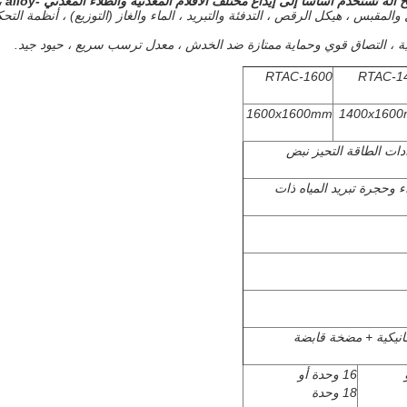
مختلف الأفلام المعدنية والطلاء المعدني -alloy ، أفلام متعددة الطبقات.
RTAC-1600
RTAC-1
1600x1600mm
1400x160
دات الطاقة التحيز نبض
ء وحجرة تبريد المياه ذات
نيكية + مضخة قابضة
16 وحدة أو
18 وحدة