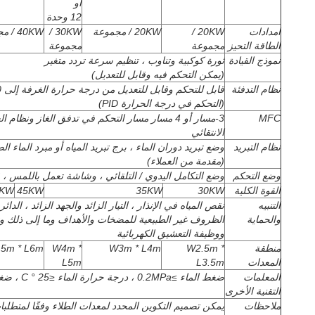
أو
12 وحدة
امدادات
20KW /
20KW / مجموعة
30KW /
40KW / مجموعة
الطاقة التحيز
مجموعة
مجموعة
نموذج القيادة
ثورة كوكبية وتناوب ، تنظيم سرعة تردد متغير
(يمكن التحكم فيه وقابل للتعديل)
نظام التدفئة
قابل للتحكم وقابل للتعديل من درجة حرارة الغرفة إلى 450 درجة مئوية
(التحكم في درجة الحرارة PID)
MFC
3-مسار أو 4 مسار مسار التحكم في تدفق الغاز ونظام
الانتقائي
نظام التبريد
وضع تبريد دوران الماء ، برج تبريد المياه أو مبرد الماء ال
(مقدمة من العملاء)
وضع التحكم
وضع التكامل اليدوي / التلقائي ، وشاشة تعمل باللمس ، PLC أو التحكم في الكمبيوتر
القوة الكلية
30KW
35KW
45KW
0KW
التنبيه
نقص المياه في الإنذار ، التيار الزائد والجهد الزائد ، الد
والحماية
الظروف غير الطبيعية للمضخات والأهداف وما إلى ذلك وتنفي
ووظيفة التعشيق الكهربائية
منطقة
W2.5m *
W3m * L4m
W4m *
5m * L6m
المعدات
L3.5m
L5m
المعلمات
ضغط الماء ≥0.2MPa ، درجة حرارة الماء ≤25 ° C ، ضغط الهواء 0.5-0.8MPa
التقنية الأخرى
ملاحظات
يمكن تصميم التكوين المحدد لمعدات الطلاء وفقًا لمتطلبا