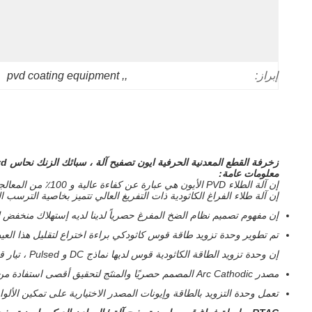
pvd coating equipment
, 
,
إبراز:
زخرفة القطع المعدنية الحرفية ايون تصفيح آلة ، سبائك الزنك نحاس Pvd الذهب آلة تصفيح
معلومات عامة:
إن آلة الطلاء PVD الأيون هي عبارة عن كفاءة عالية و 100٪ من المعالجة السطحية الصديقة للبيئة ، والتي تولد ألوان مختلفة على المنتجات من خلال الأهداف المعدنية الصلبة والغازات التفاعلية.
إن آلة طلاء الفراغ الكاثودية ذات التفريغ العالي تتميز بخاصية الترسب 
إن مفهوم تصميم نظام الضخ المفرغ حصرياً لدينا لديه إستهلاك منخفض للطاقة ، والذي 
تم تطوير وحدة تزويد طاقة قوس كاثودكي براءة اختراع لتقليل هذا الع
إن وحدة تزويد الطاقة الكاثودية قوس لديها نماذج DC و Pulsed ، تيار قوس ثابت. السيطرة الحالية الدقيقة مع تجاوز الزائد.
مصدر Arc Cathodic المصمم حصريًا والمنتَج لتحقيق أقصى استفادة من الأهداف (تصل إلى 90٪ لبعض الأهداف)
تعمل وحدة التزويد بالطاقة وإيونات المصدر الاختيارية على تمكين الألوا