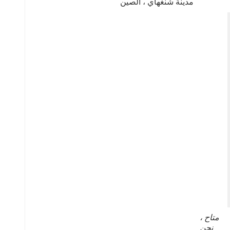
مدينة شنغهاي ، الصين
متاح ، 
نحن 