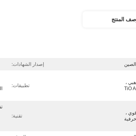
صف المنتج
لصين
إصدار الشهادات:
TiN ، ZrN Gold ، TiAlN ذهبي ، 
تطبيقات:
مقاومة التآكل ، التصاق قوي ، 
تقنية:
خرفية