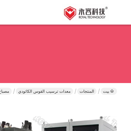
بيت
المنتجات
معدات ترسيب القوس الكاثودي
مصباح معدني PVD أيون آلة الطلاء /