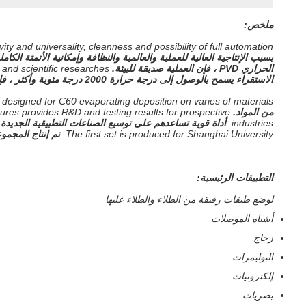
ملخص:
ity and universality, cleanness and possibility of full automation.
بسبب الإنتاجية العالية للعملية والعالمية والنظافة وإمكانية الأتمتة الكامل
الحراري PVD ، فإن العملية صديقة للبيئة.
and scientific researches.
الاستقراء يسمح بالوصول إلى درجة حرارة 2000 درجة مئوية وأكثر ، فإن هذه الطريقة مناسبة جدًا للإنتاج الصناعي والبحوث العلمية.
esigned for C60 evaporating deposition on varies of materials.
من المواد.
res provides R&D and testing results for prospective.
industries.
أداة قوية تساعدهم على توسيع الصناعات التطبيقية الجديدة.
The first set is produced for Shanghai University.
تم إنتاج المجمو
التطبيقات الرئيسية:
لوضع طبقات رقيقة من الطلاء والطلاء عليها
أشباه الموصلات
زجاج
البوليمرات
إلكترونيات
بصريات