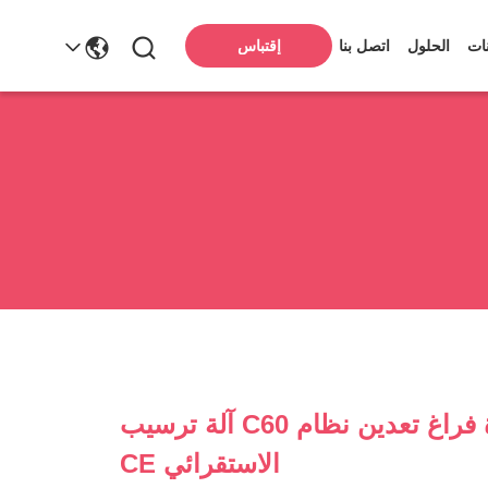
ات
الحلول
اتصل بنا
إقتباس
جرس جرة فراغ تعدين نظام C60 آلة ترسيب
الاستقرائي CE