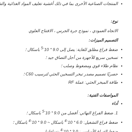
المنتجات الصناعية الأخرى بما في ذلك أغشية تغليف المواد الغذائية والش
نوع:
الاتجاه العمودي ، نموذج جرة الجرس ، الافتتاح العلوي
التصميم
الميزات:
-5
ضغط فراغ مطلق للغاية: يصل إلى 9.0 * 10
باسكال ؛
تسخين سريع للأجهزة من أجل التصاق جيد ؛
نظام طلاء قوي ومضغوط وصلب ؛
حصريًا تصميم مصدر تبخر التسخين الحثي لترسيب C60 ؛
طاقة المبخر الحثي: عملة RF
المواصفات الفنية:
أداء
-5
1. ضغط الفراغ النهائي: أفضل من 9.0 * 10
باسكال ؛
4
-
4
-
ضغط فراغ التشغيل: 6.0 * 10
باسكال ~ 9.0 * 10
باسكال ؛
4
-
ضغط الفراغ الأساسي: 3.0 * 10
بنسلفانيا