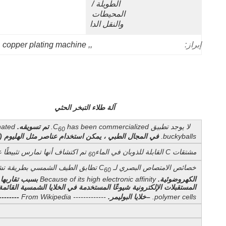
الطويلة / 
المحيطات 
والنقل الدا
copper plating machine
, 
,
إبراز:
آلة طلاء التبخر الحثي
لا يوجد تطبيق C
has been commercialized.
تم تسويقه.
nated
60
buckyballs.
في المجال الطبي ، يمكن استخدام عناصر مثل الهليوم (ا
مشتقات C القابلة للذوبان في الماء
تم اكتشاف أنها تمارس تثبيطًا عل
60
خصائص الامتصاص البصري لـ C
تطابق الطيف الشمسي بطريقة تشير
60
الكهروضوئية.
Because of its high electronic affinity
بسبب تقاربها 
المستقبلات الإلكترونية شيوعًا المستخدمة في الخلايا الشمسية القائمة 
polymer cells.
–خلايا البوليمر.
------------- From Wikipedia
--------