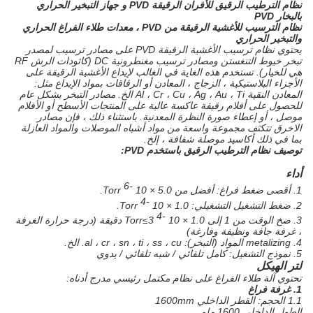
نظام الترطيب الرقيق للأفران الرقيقة PVD و جهاز التبخير الحراري
بالبخار PVD
نظام الترسيب للأغشية الرقيقة من PVD ، معدات طلاء الفراغ الحراري
والتبخير الحراري
يحتوي نظام ترسيب الأغشية الرقيقة PVD على مصادر ترسيب لمصدر
تبخر خيوط التنغستن ومصادر ترسيب مغنطرونية DC (كاثودات الرش RF
هي للخيار). تستخدم هذه الغاية في الغالب لإيداع الأغشية الرقيقة على
الأجزاء البلاستيكية ، الزجاج ، المعادن أو الرقاقات بمواد الإيداع مثل:
المعادن النقية Al ، Cr ، Cu ، Ag ، Au ، Ti الخ. مصادر التبخر بشكل عام
للحصول على أفلام رقيقة عاكسة عالية على المنتجات الأسطح أو الأفلام
موصل ، أو إعطاء صورة النظرة المعدنية. باستثناء ذلك ، فإن مصادر
الاخرق تتكثف مجموعة واسعة من مواد أشباه الموصلات والمواد العازلة
بما في ذلك أكاسيد موصلة شفافة ، إلخ.
توصيف نظام الترطيب الرقيق باستخدم PVD:
أداء
-6
1. أقصى ضغط فراغ: أفضل من 5.0 × 10
Torr.
-4
2. ضغط التشغيل التشغيلي: 1.0 × 10
Torr.
-4
3. ضخ الوقت من 1 إلى 1.0 × 10
Torr≤3 دقيقة (درجة حرارة الغرفة
، غرفة
جافة ونظيفة وفارغة)
4. metalizing المواد (التبخر): al ، cr ، sn ، ti ، ss ، cu. الخ.
5. نموذج التشغيل: كامل تلقائي / شبه تلقائي / يدوي
لتر
الهيكل
تحتوي آلة طلاء الفراغ على نظام مكتمل رئيسي مدرج أدناه:
1. غرفة فراغ
1.1 الحجم: القطر الداخلي 1600mm
الطول الداخلي 1600 ملم