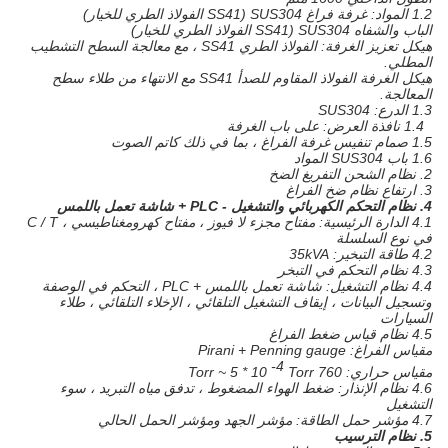
1.2
المواد: غرفة فراغ SUS304 (SS41 الفولاذ الطري للخيار)
الباب والشفاه SUS304 (SS41 الفولاذ الطري للخيار)
هيكل تعزيز الغرفة: الفولاذ الطري SS41 ، مع معالجة السطح التشطيب
المطلي.
هيكل الغرفة الفولاذ المقاوم للصدأ SS41 مع الانتهاء من طلاء سطح
المعالجة.
1.3 الدرع:
SUS304
1.4 نافذة العرض: على باب الغرفة
1.5 صمام تنفيس غرفة الفراغ ، بما في ذلك كاتم الصوت
1.6 باب SUS304 المواد
2. نظام الشحن التفريغ الضخ
3. ارتفاع نظام ضخ الفراغ
4. نظام التحكم الكهربائي والتشغيل - PLC + شاشة تعمل باللمس
4.1 الدارة الرئيسية: مفتاح مجزء لا فيوز ، مفتاح كهرومغناطيسي ، C / T
في نوع السلسلة
4.2 طاقة التبخير: 35kVA
4.3 نظام التحكم في التبخر
4.4 نظام التشغيل: شاشة تعمل باللمس + PLC ، التحكم في الوصفة
وتسجيل البيانات ، إيقاف التشغيل التلقائي ، الإخلاء التلقائي ، طلاء
السيارات
4.5 نظام قياس ضغط الفراغ
مقياس الفراغ: Pirani + Penning gauge
-4
مقياس حراري: 760 Torr ~ 5 * 10
Torr
4.6 نظام الإنذار: ضغط الهواء المضغوط ، تدفق مياه التبريد ، سوء
التشغيل
4.7 مؤشر حمل الطاقة: مؤشر الجهد ومؤشر الحمل الحالي
5. نظام الترسيب