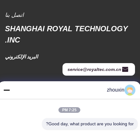
اتصل بنا
SHANGHAI ROYAL TECHNOLOGY
INC.
البريد الإلكتروني
service@royaltec.com.cn
zhouxin
عنواننا
عنوان
7:25 PM
819 # سونغوي الطريق (n.) سونغجيانغ المنطقة الصناعية، شانغ هاي،
الصين 201613
Good day, what product are you looking for?
هاتف