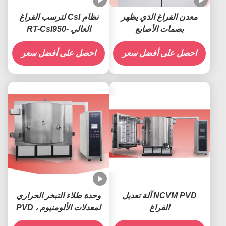
معدن الفراغ الذي يظهر
نظام CsI لترسب الفراغ
بصمات الأصابع
العالي -RT-CsI950
احصل على أفضل سعر
احصل على أفضل سعر
NCVM PVD آلة تعديل
وحدة طلاء التبخر الحراري
الفراغ
لمعدلات الألومنيوم PVD ،
PMMA الاكريليك للسيارات