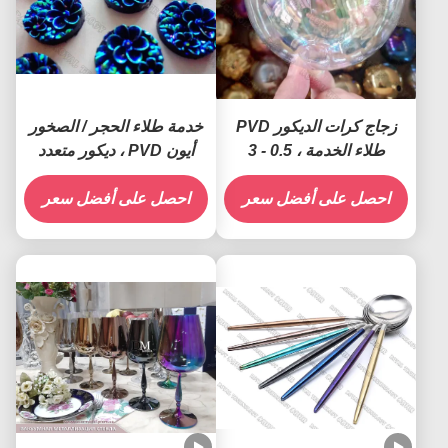
زجاج كرات الديكور PVD
خدمة طلاء الحجر / الصخور
طلاء الخدمة ، 0.5 - 3
أيون PVD ، ديكور متعدد
ميكرون السينمائي ،
الألوان PVD الطلاء
احصل على أفضل سعر
التصفيحات الكاثودية القوس
احصل على أفضل سعر