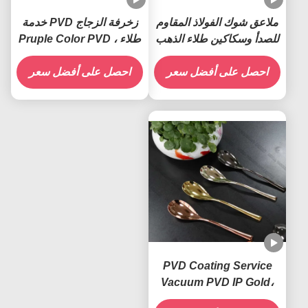
ملاعق شوك الفولاذ المقاوم
زخرفة الزجاج PVD خدمة
للصدأ وسكاكين طلاء الذهب
طلاء ، Pruple Color PVD
PVD
خدمة طلاء الزجاج
احصل على أفضل سعر
احصل على أفضل سعر
PVD Coating Service
Vacuum PVD IP Gold،
PVD Copper، PVD