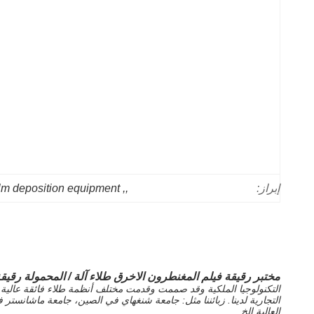
film deposition equipment
, 
,
إبراز:
مختبر رقيقة فيلم المغنطرون الاخرق طلاء آلة / المحمولة رقيق
التكنولوجيا الملكية وقد صممت وقدمت مختلف أنظمة طلاء فائقة عالية فرا
التجارية لدينا. زبائننا مثل: جامعة شنغهاي في الصين، جامعة ماشانستر 
العالية الخ.