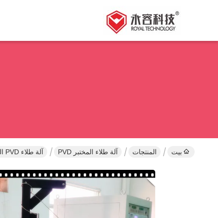
بيت
المنتجات
آلة طلاء المختبر PVD
آلة طلاء PVD المحمولة ، وحدة الرش المغنطرون لل R & D Labrotary ، DC / FM / RF الاخرق مختبر. المغطي