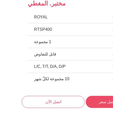
مختبر. المغطي
ROYAL
RTSP400
1 مجموعة
قابل للتفاوض
L/C, T/T, D/A, D/P
10 مجموعة لكلّ شهر
ضل سعر
اتصل الآن