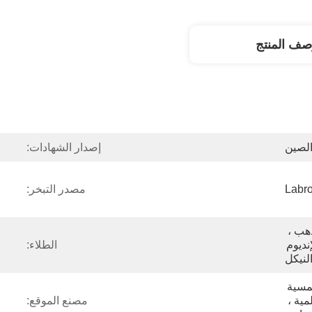
صف المنتج
لصين
إصدار الشهادات:
مصدر التبخر:
سي ، تي ، الألومنيوم ، الذهب ، 
الفضة ، الكروم ، النحاس ، الإنديوم 
الطلاء:
النيكل
أشباه الموصلات ، الخلايا الشمسية 
، خلايا الوقود ، المنظمات العلمية ، 
مصنع الموقع: