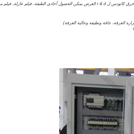
يلم مركب، أشباه الموصلات، طبقات متعددة، فيلم مركب، و أفلام عازلة الخ