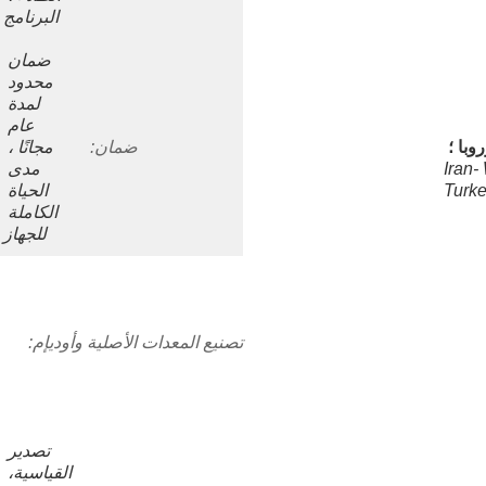
البرنامج
ضمان 
محدود 
لمدة 
عام 
روبا ؛
ضمان:
مجانًا ، 
Iran-
مدى 
Turke
الحياة 
الكاملة 
للجهاز
تصنيع المعدات الأصلية وأوديإم:
تصدير 
القياسية، 