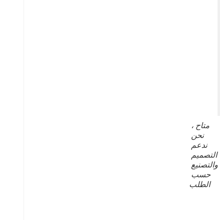
متاح ، 
نحن 
ندعم 
التصميم 
والتصنيع 
حسب 
الطلب