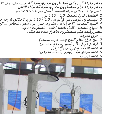
مختبر رقيقة السينمائي المغنطرون الاخرق طلاء آلة:
دس، مف، رف الاخرق كاثودس ل r & d الغرض يمكن الحصول أحادي الطبقة، فيلم عازلة، ف
مختبر رقيقة فيلم المغنطرون الاخرق طلاء آلة الأداء التقني:
1 في نهاية المطاف فراغ الضغط: أفضل من 5.0 × 10-6 تور.
2. التشغيل فراغ الضغط: 1.0 × 10-4 تور.
3. بومبينغدون الوقت: من 1 أتم إلى 1.0 × 10-4 تور≤ 3 دقائق (درجة حرارة الغرفة، جافة ونظيفة وخالية الغرفة)
4. المواد المعدنية (الاخرق) آل، الكروم، سن، تي، سس، النحاس ... الخ.
5. نموذج التشغيل: كامل تلقائيا / شبه-- السيارات / يدويا
مختبر رقيقة فيلم المغنطرون الاخرق طلاء آلة هيكل
1. فراغ الغرفة
2. ضخ فراغ نظام الضخ (دعم حزمة مضخة)
3. ارتفاع فراغ نظام الضخ (مضخة الانتشار)
4. نظام التحكم الكهربائي والتشغيل
5. نظام مرفق أوكسيلياري (النظام الفرعي)
6. نظام ترسب