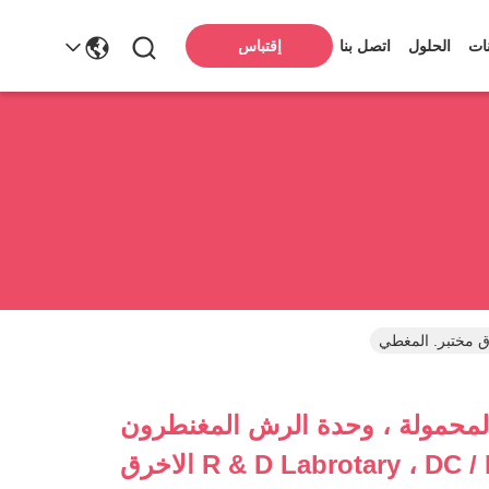
ات
الحلول
اتصل بنا
إقتباس
ة طلاء PVD المحمولة ، وحدة الرش المغنطرون
لل R & D Labrotary ، DC / FM / RF الاخرق