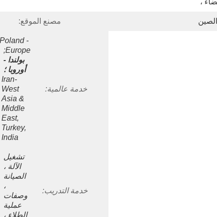
اء ، 
الصين
مصنع الموقع:
Poland - 
Europe;
بولندا - 
أوروبا ؛
Iran- 
خدمة عالمية:
West 
Asia & 
Middle 
East, 
Turkey, 
India
تشغيل 
الآلة ، 
الصيانة 
، 
خدمة التدريب:
وصفات 
عملية 
الطلاء ، 