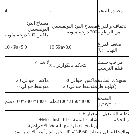
مصادر التبخر
2
4
مصباح اليود
الجفاف والفراغ
مصباح اليود التولفستين
التولفستين
من الرطوبة
300 درجة مئوية
ماكس 200 درجة مئوية
ضغط الفراغ
5.0×10-4Pa
8.0×10-5Pa
النهائي (با)
مراقب سمك
لا شيء
التحكم بالكوارتز x 1
فيلم الترسب
استهلاك الطاقة
ماكس. حوالي 50
ماكس. حوالي 20
(كيلوواط)
متوسط حوالي 20
متوسط حوالي 10
البصمة
3000*2150*2100ملم
1800*2300*2100ملم
(L*W*H)
نظام التشغيل
معيار CE
والتحكم
شاشة لمسة Mitsubishi PLC+
برنامج العملية مع النسخة الاحتياطية
وبالإضافة إلى معدات RT-CsI950، نحن نقدم أيضاً آلات ما بعد