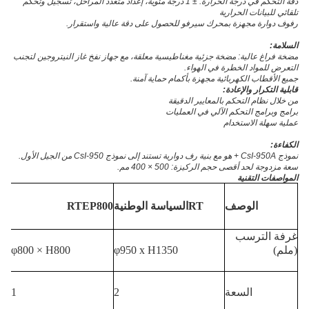
دقة التحكم في درجة الحرارة: ± 1 درجة مئوية، إعداد متعدد المراحل، تسجيل وتحكم
تلقائي للبيانات الحرارية
رفوف دوارة مجهزة بمحرك سيرفو للحصول على دقة عالية واستقرار.
السلامة:
مضخة فراغ عالية: مضخة جزئية مغناطيسية معلقة، مع جهاز نفخ غاز النيتروجين لتجنب
التعرض للمواد الخطرة في الهواء.
جميع الأقطاب الكهربائية مجهزة بأكمام حماية آمنة.
قابلية التكرار والإعادة:
من خلال نظام التحكم بالمعايير الدقيقة
برامج وبرامج التحكم الآلي في العمليات
عملية سهلة الاستخدام
الكفاءة:
نموذج CsI-950A + هو مع بنية رف دوارية تستند إلى نموذج CsI-950 من الجيل الأول.
سعة مزدوجة لحد أقصى حجم الركيزة: 500 × 400 مم.
المواصفات التقنية
الوصف
RTالسياسة الوطنية
RTEP800
غرفة الترسب
(ملم)
φ950 x H1350
φ800 × H800
السعة
2
1