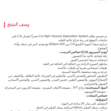
وصف المنتج
تم تصميم نظام CsI High Vacuum Deposition System حصراً لتعديل CsI على
شاشات التوهج في بيئة فراغ عالية للغاية.
تتراوح سمك أجهزة التلميع CsI بين 200-600μm مع توحيد كبير في سمك وأداء
الوضوح.
أيوديد السيزيوم (CsI) خصائص الترسب:
دقة فضائية عالية جداً للتصوير.
استجابة سريعة لتحسين الصور
مناطق الصورة الرائدة من الحافة إلى الحافة في الفئة.
طبقات امتصاص بصرية أو طبقات عاكسة.
جرعة مريضة منخفضة بالأشعة السينية
التطبيق
: للتدقيق والفحص الأمني، والتعليم في الفيزياء عالية الطاقة، والكشف عن
الإشعاع النووي، والتصوير الطبي: فحص الصدر، والتصوير الثديي، والفحص الأسناني
الفموي والبانورامي.
المواد المستخدمة:
زجاج TFT ، صفيحة الألياف البصرية ، صفيحة الكربون غير المتحركة
، صفيحة الألومنيوم
خصائص المعدات:
الموثوقية:
التشغيل على مدار 24 ساعة في اليوم؛
مراقب سمك الفيلم Inficon لمراقبة سمك الفيلم في الخط.